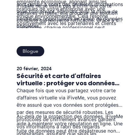
empreinte écologique, alignant ainsi les
sont jamais à court des dernières informations
iFiveMe ne se limite pas à offrir une carte
pratiques de votre entreprise avec une
vous concernant, éliminant ainsi le risque de
d’affaires virtuelle; elle propose une solution
éthique environnementale. Cela résonne
perdre des opportunités en raison de données
complète qui réinvente l’efficacité. Grâce à sa
positivement avec les partenaires et clients
obsolètes.
plateforme, chaque professionnel peut
qui privilégient la durabilité dans leurs
maximiser son potentiel de réseautage,
interactions commerciales.
assurant que chaque échange est une valeur
ajoutée tangible pour son entreprise.
Blogue
20 février, 2024
Sécurité et carte d'affaires
virtuelle : protéger vos données
en réseau
Chaque fois que vous partagez votre carte
d’affaires virtuelle via iFiveMe, vous pouvez
être assuré que vos données sont protégées
par des mesures de sécurité robustes. Les
Au-delà de la protection des données, iFiveMe
protocoles de chiffrement avancés gardent
aide à maintenir votre réputation en ligne. Une
vos informations à l’abri des regards
fuite de données peut être désastreuse non
indésirables, assurant que seuls les